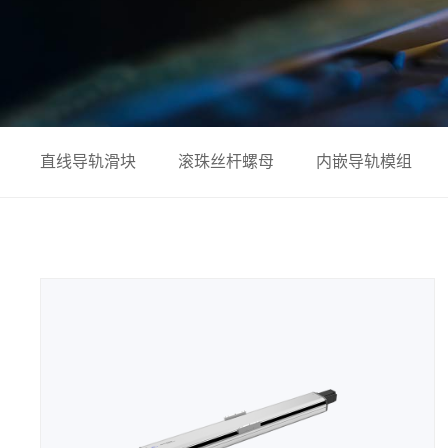
直线导轨滑块
滚珠丝杆螺母
内嵌导轨模组